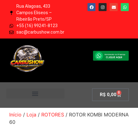
Rua Alagoas, 433
Campos Eliseos –
Ribeirão Preto/SP
+55 (16) 99241-8123
sac@carbushow.com.br
0
R$
0,00
MINHA CONTA
Início
/
Loja
/
ROTORES
/ ROTOR KOMBI MODERNA
60