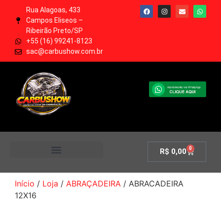
Rua Alagoas, 433
Campos Eliseos –
Ribeirão Preto/SP
+55 (16) 99241-8123
sac@carbushow.com.br
0
R$
0,00
MINHA CONTA
Início
/
Loja
/
ABRAÇADEIRA
/ ABRACADEIRA
12X16