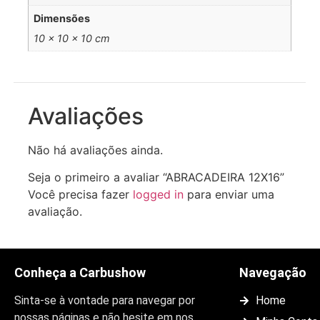
Dimensões
10 × 10 × 10 cm
Avaliações
Não há avaliações ainda.
Seja o primeiro a avaliar “ABRACADEIRA 12X16”
Você precisa fazer
logged in
para enviar uma
avaliação.
Conheça a Carbushow
Navegação
Sinta-se à vontade para navegar por
Home
nossas páginas e não hesite em nos