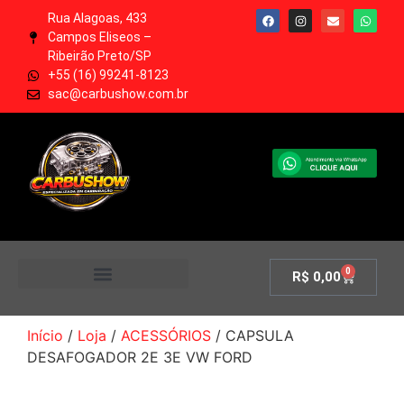
Rua Alagoas, 433
Campos Eliseos –
Ribeirão Preto/SP
+55 (16) 99241-8123
sac@carbushow.com.br
0
R$
0,00
MINHA CONTA
Início
/
Loja
/
ACESSÓRIOS
/ CAPSULA
DESAFOGADOR 2E 3E VW FORD