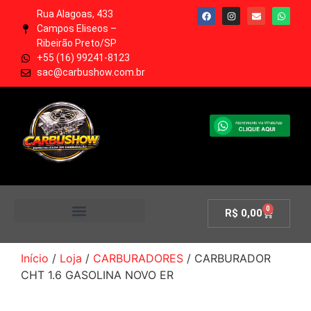
Rua Alagoas, 433
Campos Eliseos –
Ribeirão Preto/SP
+55 (16) 99241-8123
sac@carbushow.com.br
0
R$
0,00
MINHA CONTA
Início
/
Loja
/
CARBURADORES
/ CARBURADOR
CHT 1.6 GASOLINA NOVO ER