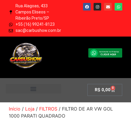
Rua Alagoas, 433
Campos Eliseos –
Ribeirão Preto/SP
+55 (16) 99241-8123
sac@carbushow.com.br
0
R$
0,00
MINHA CONTA
Início
/
Loja
/
FILTROS
/ FILTRO DE AR VW GOL
1000 PARATI QUADRADO