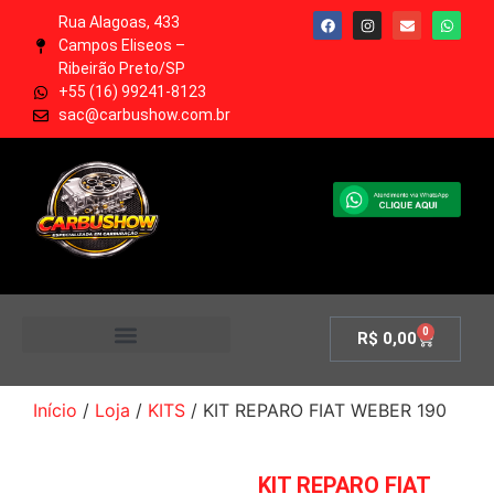
Rua Alagoas, 433
Campos Eliseos –
Ribeirão Preto/SP
+55 (16) 99241-8123
sac@carbushow.com.br
0
R$
0,00
MINHA CONTA
Início
/
Loja
/
KITS
/ KIT REPARO FIAT WEBER 190
KIT REPARO FIAT