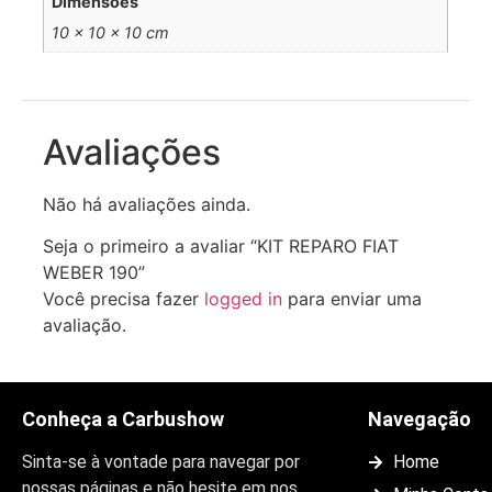
Dimensões
10 × 10 × 10 cm
Avaliações
Não há avaliações ainda.
Seja o primeiro a avaliar “KIT REPARO FIAT
WEBER 190”
Você precisa fazer
logged in
para enviar uma
avaliação.
Conheça a Carbushow
Navegação
Sinta-se à vontade para navegar por
Home
nossas páginas e não hesite em nos