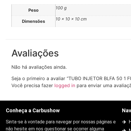
100 g
Peso
10 × 10 × 10 cm
Dimensões
Avaliações
Não há avaliações ainda.
Seja o primeiro a avaliar “TUBO INJETOR BLFA 50 1 
Você precisa fazer
logged in
para enviar uma avaliaç
Conheça a Carbushow
Na
Sinta-se à vontade para navegar por nossas páginas e
não hesite em nos questionar se ocorrer alguma
M