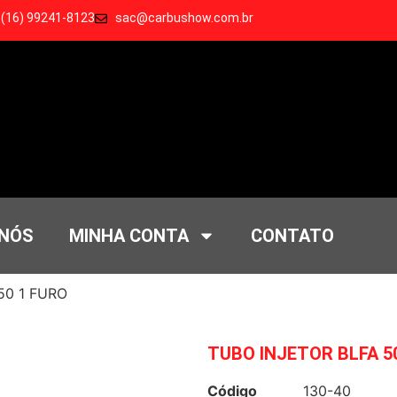
 (16) 99241-8123
sac@carbushow.com.br
 NÓS
MINHA CONTA
CONTATO
50 1 FURO
TUBO INJETOR BLFA 5
Código
130-40