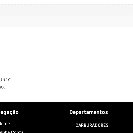
FURO”
ão.
vegação
Departamentos
Home
CARBURADORES
inha Conta