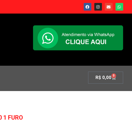
0
R$
0,00
0 1 FURO