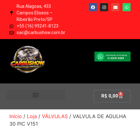
Rua Alagoas, 433
Campos Eliseos –
Ribeirão Preto/SP
+55 (16) 99241-8123
sac@carbushow.com.br
0
R$
0,00
MINHA CONTA
Início
/
Loja
/
VÁLVULAS
/ VALVULA DE AGULHA
30 PIC V151