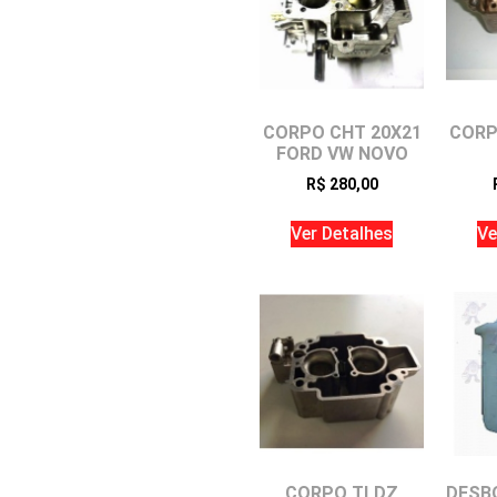
CORPO CHT 20X21
CORP
FORD VW NOVO
R$
280,00
Ver Detalhes
Ve
CORPO TLDZ
DESB