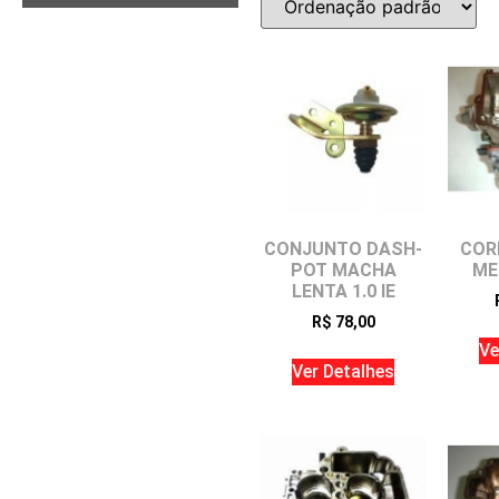
CONJUNTO DASH-
COR
POT MACHA
ME
LENTA 1.0 IE
R$
78,00
Ve
Ver Detalhes