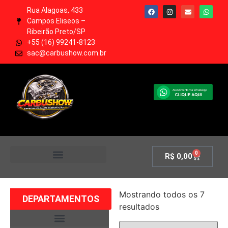
Rua Alagoas, 433
Campos Eliseos –
Ribeirão Preto/SP
+55 (16) 99241-8123
sac@carbushow.com.br
0
R$
0,00
MINHA CONTA
Mostrando todos os 7
DEPARTAMENTOS
resultados