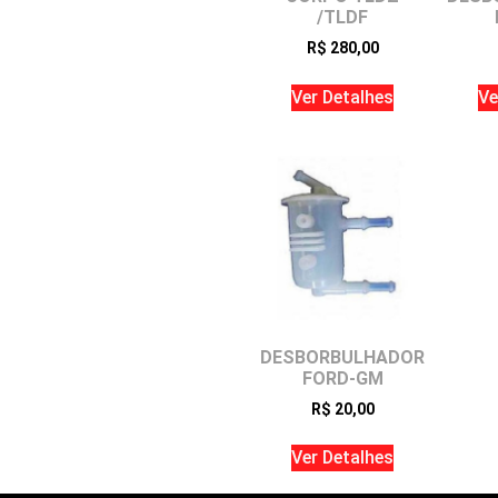
/TLDF
R$
280,00
Ver Detalhes
Ve
DESBORBULHADOR
FORD-GM
R$
20,00
Ver Detalhes