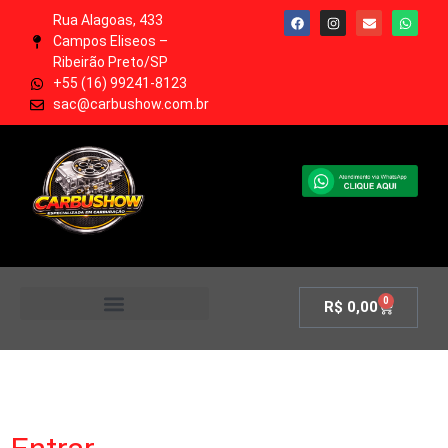
Rua Alagoas, 433
Campos Eliseos –
Ribeirão Preto/SP
+55 (16) 99241-8123
sac@carbushow.com.br
0
R$
0,00
MINHA CONTA