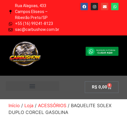
Rua Alagoas, 433
Campos Eliseos –
Ribeirão Preto/SP
+55 (16) 99241-8123
sac@carbushow.com.br
0
R$
0,00
MINHA CONTA
Início
/
Loja
/
ACESSÓRIOS
/ BAQUELITE SOLEX
DUPLO CORCEL GASOLINA