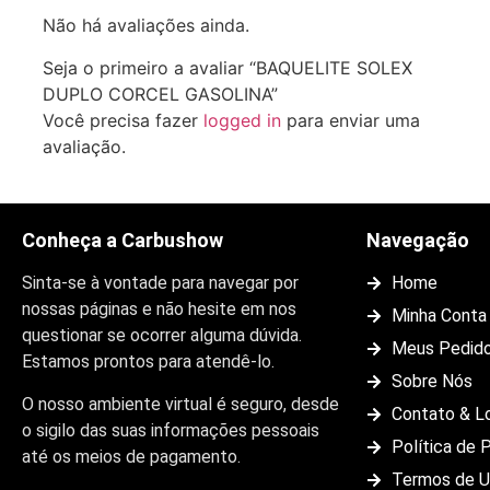
Não há avaliações ainda.
Seja o primeiro a avaliar “BAQUELITE SOLEX
DUPLO CORCEL GASOLINA”
Você precisa fazer
logged in
para enviar uma
avaliação.
Conheça a Carbushow
Navegação
Sinta-se à vontade para navegar por
Home
nossas páginas e não hesite em nos
Minha Conta
questionar se ocorrer alguma dúvida.
Meus Pedid
Estamos prontos para atendê-lo.
Sobre Nós
O nosso ambiente virtual é seguro, desde
Contato & L
o sigilo das suas informações pessoais
Política de 
até os meios de pagamento.
Termos de 