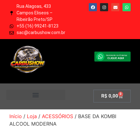
Rua Alagoas, 433
Campos Eliseos –
Ribeirão Preto/SP
+55 (16) 99241-8123
sac@carbushow.com.br
0
R$
0,00
MINHA CONTA
Início
/
Loja
/
ACESSÓRIOS
/ BASE DA KOMBI
ALCOOL MODERNA