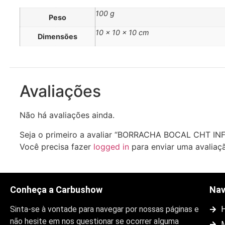
100 g
Peso
10 × 10 × 10 cm
Dimensões
Avaliações
Não há avaliações ainda.
Seja o primeiro a avaliar “BORRACHA BOCAL CHT IN
Você precisa fazer
logged in
para enviar uma avaliaç
Conheça a Carbushow
Na
Sinta-se à vontade para navegar por nossas páginas e
não hesite em nos questionar se ocorrer alguma
M