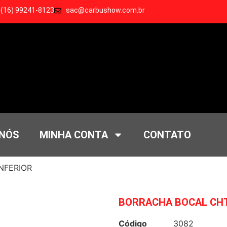
 (16) 99241-8123
sac@carbushow.com.br
 NÓS
MINHA CONTA
CONTATO
NFERIOR
BORRACHA BOCAL CHT
Código
3082