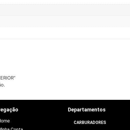
FERIOR”
ão.
vegação
Departamentos
Home
CARBURADORES
inha Conta