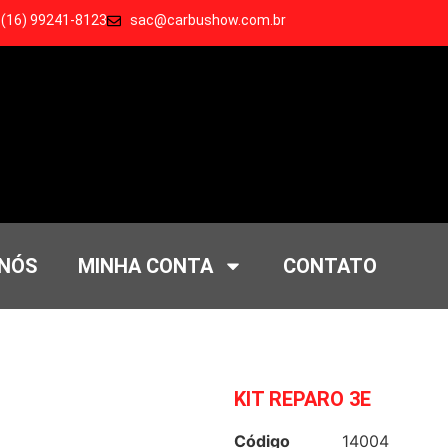
 (16) 99241-8123
sac@carbushow.com.br
 NÓS
MINHA CONTA
CONTATO
KIT REPARO 3E
Código
14004