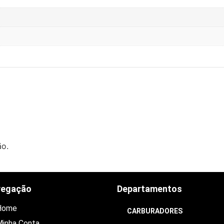
ão.
vegação
Departamentos
Home
CARBURADORES
inha Conta