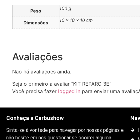
100 g
Peso
10 × 10 × 10 cm
Dimensões
Avaliações
Não há avaliações ainda.
Seja o primeiro a avaliar “KIT REPARO 3E”
Você precisa fazer
logged in
para enviar uma avaliaç
Conheça a Carbushow
Na
Sinta-se à vontade para navegar por nossas páginas e
não hesite em nos questionar se ocorrer alguma
M