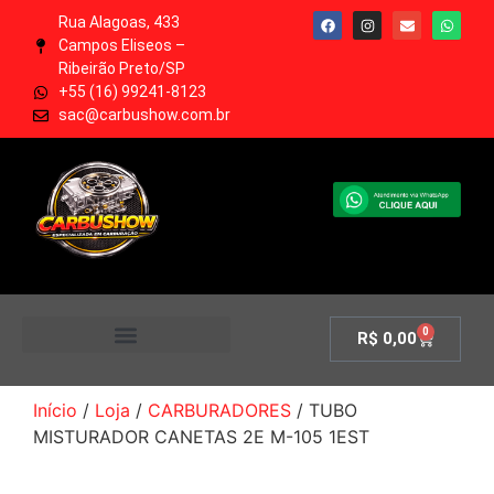
Rua Alagoas, 433
Campos Eliseos –
Ribeirão Preto/SP
+55 (16) 99241-8123
sac@carbushow.com.br
0
R$
0,00
MINHA CONTA
Início
/
Loja
/
CARBURADORES
/ TUBO
MISTURADOR CANETAS 2E M-105 1EST