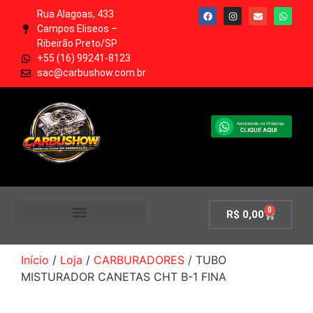
Rua Alagoas, 433
Campos Eliseos –
Ribeirão Preto/SP
+55 (16) 99241-8123
sac@carbushow.com.br
0
R$
0,00
MINHA CONTA
Início
/
Loja
/
CARBURADORES
/ TUBO
MISTURADOR CANETAS CHT B-1 FINA