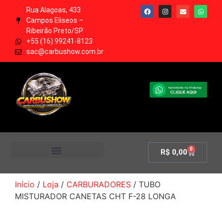
Rua Alagoas, 433
Campos Eliseos –
Ribeirão Preto/SP
+55 (16) 99241-8123
sac@carbushow.com.br
0
R$
0,00
MINHA CONTA
Início
/
Loja
/
CARBURADORES
/ TUBO
MISTURADOR CANETAS CHT F-28 LONGA