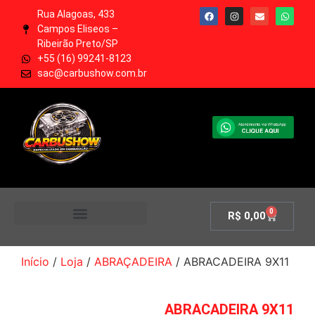
Rua Alagoas, 433
Campos Eliseos –
Ribeirão Preto/SP
+55 (16) 99241-8123
sac@carbushow.com.br
0
R$
0,00
MINHA CONTA
Início
/
Loja
/
ABRAÇADEIRA
/ ABRACADEIRA 9X11
ABRACADEIRA 9X11