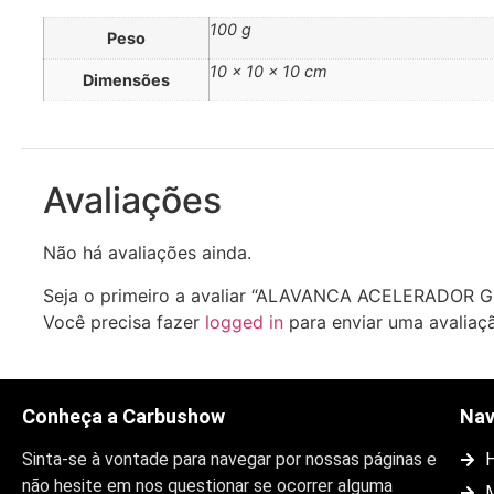
100 g
Peso
10 × 10 × 10 cm
Dimensões
Avaliações
Não há avaliações ainda.
Seja o primeiro a avaliar “ALAVANCA ACELERADOR 
Você precisa fazer
logged in
para enviar uma avaliaç
Conheça a Carbushow
Na
Sinta-se à vontade para navegar por nossas páginas e
não hesite em nos questionar se ocorrer alguma
M