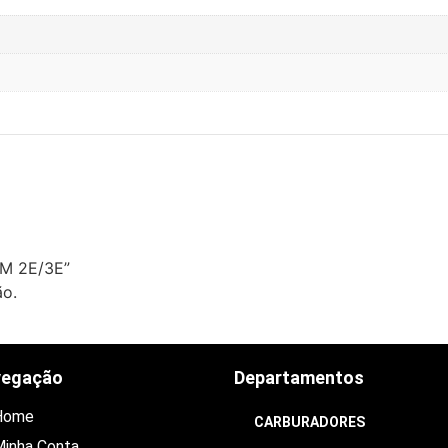
GM 2E/3E”
ão.
vegação
Departamentos
Home
CARBURADORES
inha Conta