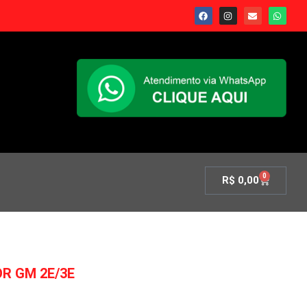
0
R$
0,00
R GM 2E/3E