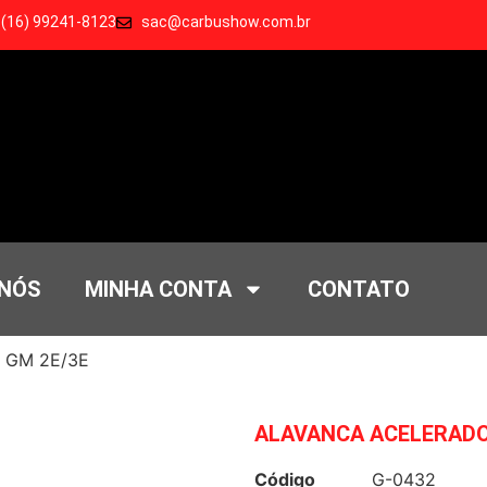
 (16) 99241-8123
sac@carbushow.com.br
 NÓS
MINHA CONTA
CONTATO
 GM 2E/3E
ALAVANCA ACELERADO
Código
G-0432