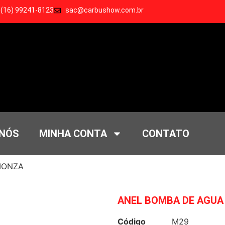
 (16) 99241-8123
sac@carbushow.com.br
 NÓS
MINHA CONTA
CONTATO
MONZA
ANEL BOMBA DE AGU
Código
M29