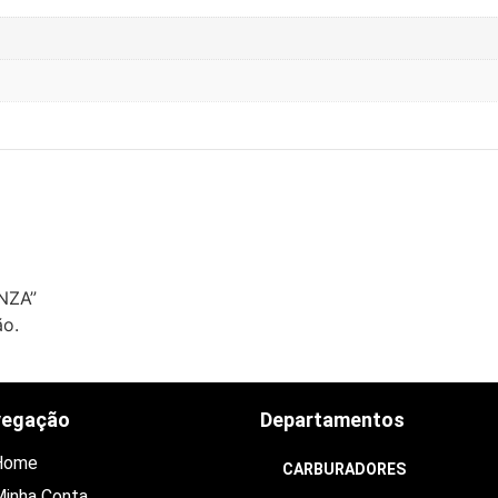
NZA”
ão.
vegação
Departamentos
Home
CARBURADORES
inha Conta