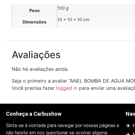
100 g
Peso
10 × 10 × 10 cm
Dimensões
Avaliações
Não há avaliações ainda.
Seja o primeiro a avaliar “ANEL BOMBA DE AGUA MO
Você precisa fazer
logged in
para enviar uma avaliaç
Conheça a Carbushow
Na
Sinta-se à vontade para navegar por nossas páginas e
não hesite em nos questionar se ocorrer alguma
M