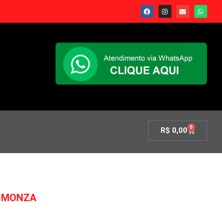
0
R$
0,00
A MONZA