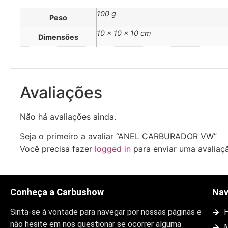
100 g
Peso
10 × 10 × 10 cm
Dimensões
Avaliações
Não há avaliações ainda.
Seja o primeiro a avaliar “ANEL CARBURADOR VW”
Você precisa fazer
logged in
para enviar uma avaliaç
Conheça a Carbushow
Na
Sinta-se à vontade para navegar por nossas páginas e
não hesite em nos questionar se ocorrer alguma
M