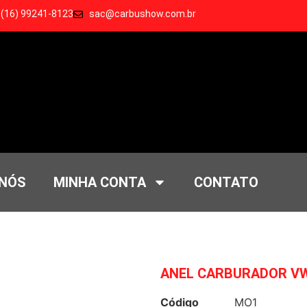
 (16) 99241-8123
sac@carbushow.com.br
 NÓS
MINHA CONTA
CONTATO
ANEL CARBURADOR V
Código
MO1