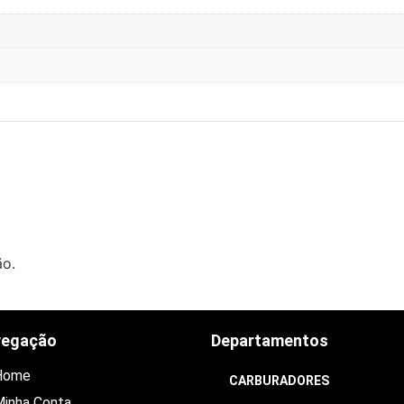
ão.
vegação
Departamentos
Home
CARBURADORES
inha Conta