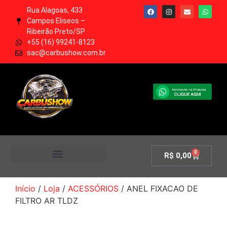
Rua Alagoas, 433
Campos Eliseos –
Ribeirão Preto/SP
+55 (16) 99241-8123
sac@carbushow.com.br
0
R$
0,00
MINHA CONTA
Início
/
Loja
/
ACESSÓRIOS
/ ANEL FIXACAO DE
FILTRO AR TLDZ