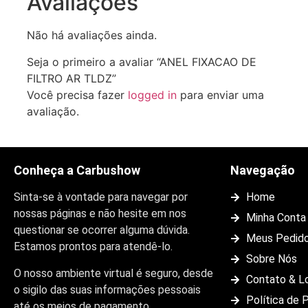
Avaliações
Não há avaliações ainda.
Seja o primeiro a avaliar “ANEL FIXACAO DE
FILTRO AR TLDZ”
Você precisa fazer
logged in
para enviar uma
avaliação.
Conheça a Carbushow
Navegação
Sinta-se à vontade para navegar por
Home
nossas páginas e não hesite em nos
Minha Conta
questionar se ocorrer alguma dúvida.
Meus Pedid
Estamos prontos para atendê-lo.
Sobre Nós
O nosso ambiente virtual é seguro, desde
Contato & L
o sigilo das suas informações pessoais
Política de 
até os meios de pagamento.