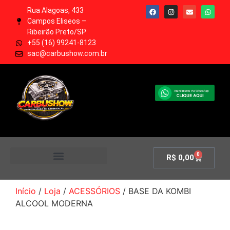
Rua Alagoas, 433
Campos Eliseos –
Ribeirão Preto/SP
+55 (16) 99241-8123
sac@carbushow.com.br
0
R$
0,00
MINHA CONTA
Início
/
Loja
/
ACESSÓRIOS
/ BASE DA KOMBI
ALCOOL MODERNA