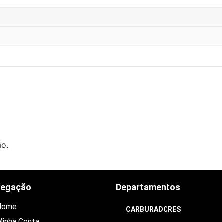
ão.
vegação
Departamentos
Home
CARBURADORES
inha Conta