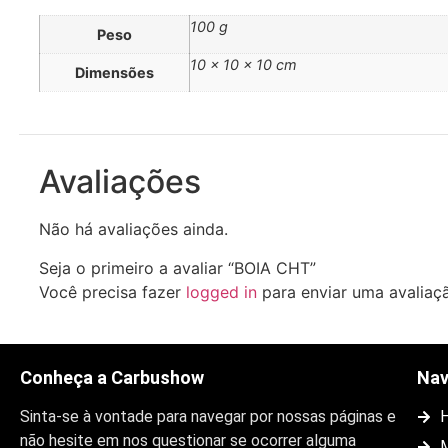
100 g
Peso
10 × 10 × 10 cm
Dimensões
Avaliações
Não há avaliações ainda.
Seja o primeiro a avaliar “BOIA CHT”
Você precisa fazer
logged in
para enviar uma avaliaç
Conheça a Carbushow
Na
Sinta-se à vontade para navegar por nossas páginas e
não hesite em nos questionar se ocorrer alguma
M