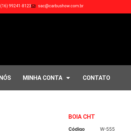
 (16) 99241-8123
sac@carbushow.com.br
 NÓS
MINHA CONTA
CONTATO
BOIA CHT
Código
W-555