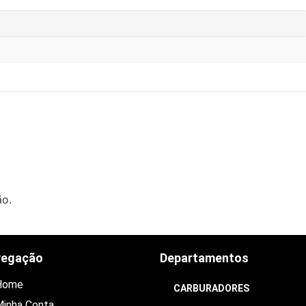
ão.
vegação
Departamentos
Home
CARBURADORES
inha Conta