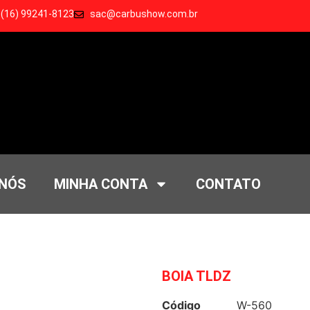
 (16) 99241-8123
sac@carbushow.com.br
 NÓS
MINHA CONTA
CONTATO
BOIA TLDZ
Código
W-560