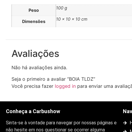
100 g
Peso
10 × 10 × 10 cm
Dimensões
Avaliações
Não há avaliações ainda.
Seja o primeiro a avaliar “BOIA TLDZ”
Você precisa fazer
logged in
para enviar uma avaliaç
Conheça a Carbushow
Na
Sinta-se à vontade para navegar por nossas páginas e
não hesite em nos questionar se ocorrer alguma
M