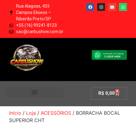
Rua Alagoas, 433
Campos Eliseos –
Ribeirão Preto/SP
+55 (16) 99241-8123
sac@carbushow.com.br
0
R$
0,00
MINHA CONTA
Início
/
Loja
/
ACESSÓRIOS
/ BORRACHA BOCAL
SUPERIOR CHT