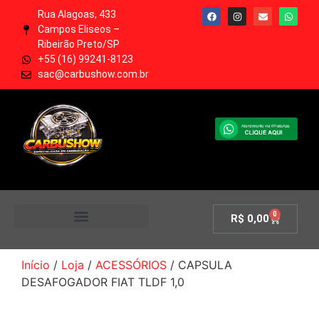
Rua Alagoas, 433
Campos Eliseos –
Ribeirão Preto/SP
+55 (16) 99241-8123
sac@carbushow.com.br
0
R$
0,00
MINHA CONTA
Início
/
Loja
/
ACESSÓRIOS
/ CAPSULA
DESAFOGADOR FIAT TLDF 1,0