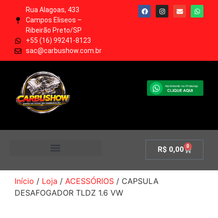
Rua Alagoas, 433
Campos Eliseos –
Ribeirão Preto/SP
+55 (16) 99241-8123
sac@carbushow.com.br
0
R$
0,00
MINHA CONTA
Início
/
Loja
/
ACESSÓRIOS
/ CAPSULA
DESAFOGADOR TLDZ 1.6 VW