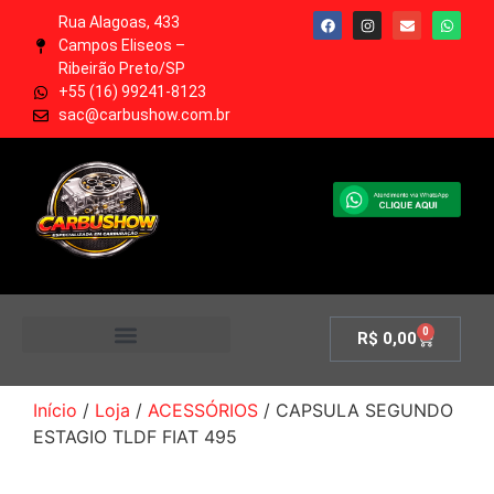
Rua Alagoas, 433
Campos Eliseos –
Ribeirão Preto/SP
+55 (16) 99241-8123
sac@carbushow.com.br
0
R$
0,00
MINHA CONTA
Início
/
Loja
/
ACESSÓRIOS
/ CAPSULA SEGUNDO
ESTAGIO TLDF FIAT 495