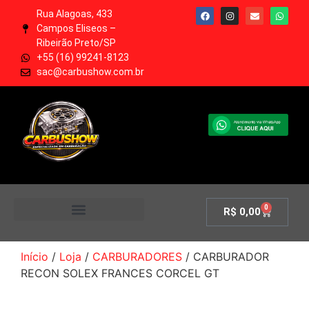
Rua Alagoas, 433
Campos Eliseos –
Ribeirão Preto/SP
+55 (16) 99241-8123
sac@carbushow.com.br
0
R$
0,00
MINHA CONTA
Início
/
Loja
/
CARBURADORES
/ CARBURADOR
RECON SOLEX FRANCES CORCEL GT