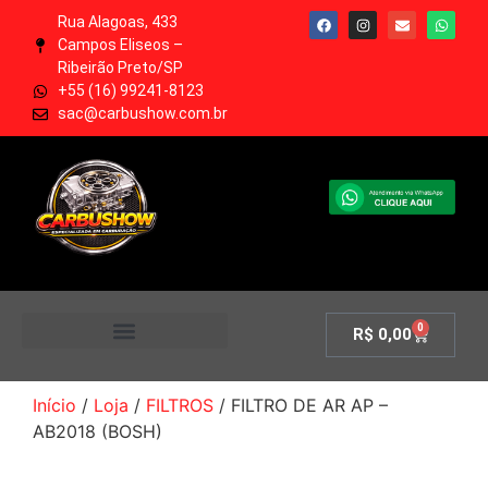
Rua Alagoas, 433
Campos Eliseos –
Ribeirão Preto/SP
+55 (16) 99241-8123
sac@carbushow.com.br
0
R$
0,00
MINHA CONTA
Início
/
Loja
/
FILTROS
/ FILTRO DE AR AP –
AB2018 (BOSH)