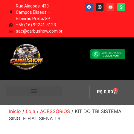
Rua Alagoas, 433
Campos Eliseos –
Ribeirão Preto/SP
+55 (16) 99241-8123
sac@carbushow.com.br
0
R$
0,00
MINHA CONTA
Início
/
Loja
/
ACESSÓRIOS
/ KIT DO TBI SISTEMA
SINGLE FIAT SIENA 1.6