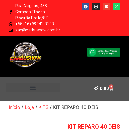
Rua Alagoas, 433
Campos Eliseos –
Ribeirão Preto/SP
+55 (16) 99241-8123
sac@carbushow.com.br
0
R$
0,00
MINHA CONTA
Início
/
Loja
/
KITS
/ KIT REPARO 40 DEIS
KIT REPARO 40 DEIS