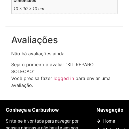
Dimensões
10 × 10 × 10 cm
Avaliações
Não há avaliações ainda.
Seja o primeiro a avaliar “KIT REPARO
SOLECAO”
Você precisa fazer
logged in
para enviar uma
avaliação.
Conheça a Carbushow
Navegação
Sinta-se à vontade para navegar por
Home
nossas páginas e não hesite em nos