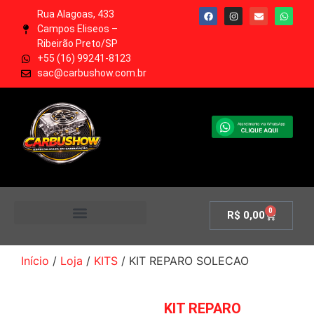
Rua Alagoas, 433
Campos Eliseos –
Ribeirão Preto/SP
+55 (16) 99241-8123
sac@carbushow.com.br
0
R$
0,00
MINHA CONTA
Início
/
Loja
/
KITS
/ KIT REPARO SOLECAO
KIT REPARO