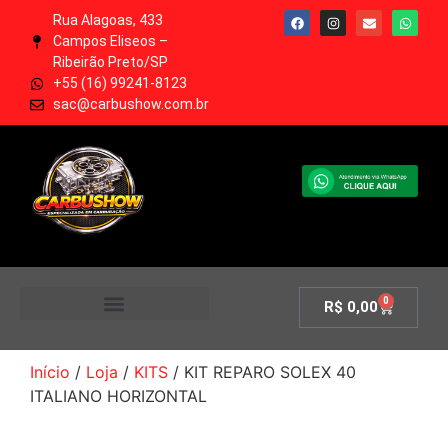
Rua Alagoas, 433
Campos Eliseos –
Ribeirão Preto/SP
+55 (16) 99241-8123
sac@carbushow.com.br
0
R$
0,00
MINHA CONTA
Início
/
Loja
/
KITS
/ KIT REPARO SOLEX 40
ITALIANO HORIZONTAL