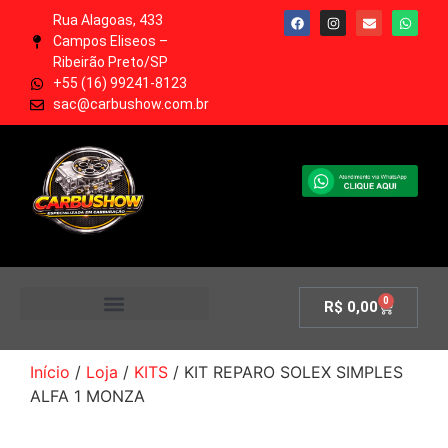
Rua Alagoas, 433
Campos Eliseos –
Ribeirão Preto/SP
+55 (16) 99241-8123
sac@carbushow.com.br
0
R$
0,00
MINHA CONTA
Início
/
Loja
/
KITS
/ KIT REPARO SOLEX SIMPLES
ALFA 1 MONZA