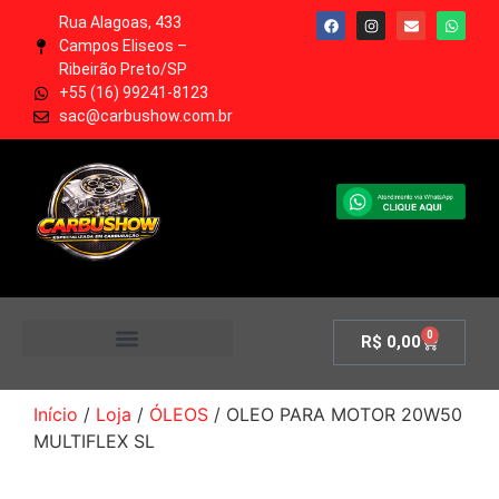
Rua Alagoas, 433
Campos Eliseos –
Ribeirão Preto/SP
+55 (16) 99241-8123
sac@carbushow.com.br
0
R$
0,00
MINHA CONTA
Início
/
Loja
/
ÓLEOS
/ OLEO PARA MOTOR 20W50
MULTIFLEX SL