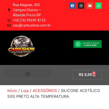
Rua Alagoas, 433
Campos Eliseos –
Ribeirão Preto/SP
+55 (16) 99241-8123
sac@carbushow.com.br
0
R$
0,00
MINHA CONTA
Início
/
Loja
/
ACESSÓRIOS
/ SILICONE ACETÍLICO
50G PRETO ALTA TEMPERATURA