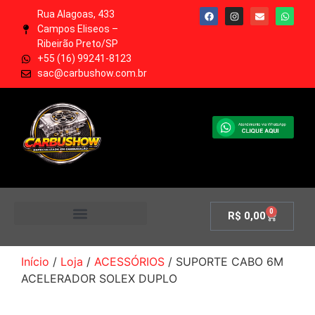
Rua Alagoas, 433
Campos Eliseos –
Ribeirão Preto/SP
+55 (16) 99241-8123
sac@carbushow.com.br
0
R$
0,00
MINHA CONTA
Início
/
Loja
/
ACESSÓRIOS
/ SUPORTE CABO 6M
ACELERADOR SOLEX DUPLO