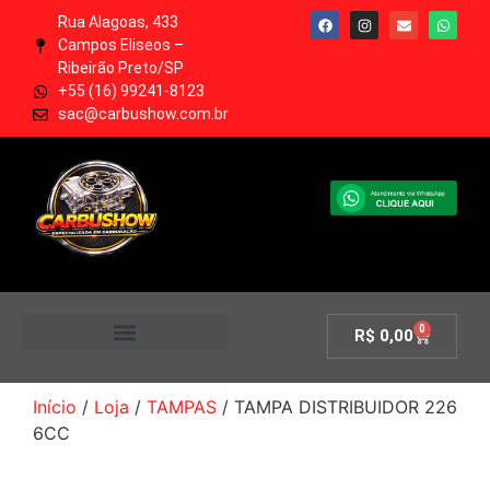
Rua Alagoas, 433
Campos Eliseos –
Ribeirão Preto/SP
+55 (16) 99241-8123
sac@carbushow.com.br
0
R$
0,00
MINHA CONTA
Início
/
Loja
/
TAMPAS
/ TAMPA DISTRIBUIDOR 226
6CC