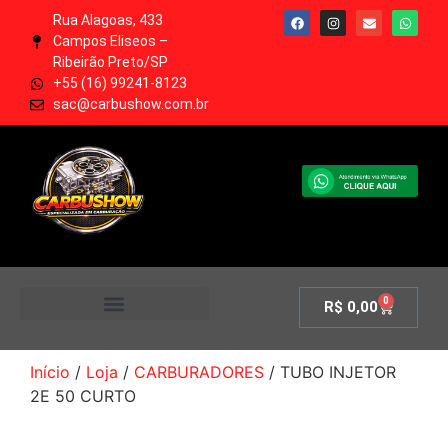
Rua Alagoas, 433
Campos Eliseos –
Ribeirão Preto/SP
+55 (16) 99241-8123
sac@carbushow.com.br
0
R$
0,00
MINHA CONTA
Início
/
Loja
/
CARBURADORES
/ TUBO INJETOR
2E 50 CURTO