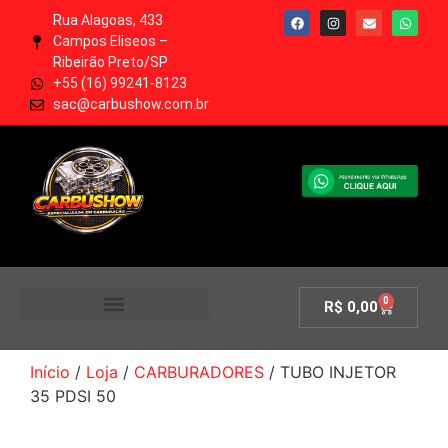
Rua Alagoas, 433
Campos Eliseos –
Ribeirão Preto/SP
+55 (16) 99241-8123
sac@carbushow.com.br
0
R$
0,00
MINHA CONTA
Início
/
Loja
/
CARBURADORES
/ TUBO INJETOR
35 PDSI 50