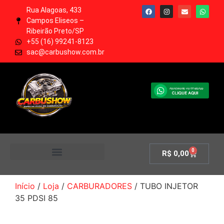
Rua Alagoas, 433
Campos Eliseos –
Ribeirão Preto/SP
+55 (16) 99241-8123
sac@carbushow.com.br
0
R$
0,00
MINHA CONTA
Início
/
Loja
/
CARBURADORES
/ TUBO INJETOR
35 PDSI 85