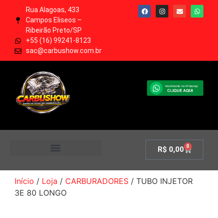
Rua Alagoas, 433
Campos Eliseos –
Ribeirão Preto/SP
+55 (16) 99241-8123
sac@carbushow.com.br
0
R$
0,00
MINHA CONTA
Início
/
Loja
/
CARBURADORES
/ TUBO INJETOR
3E 80 LONGO