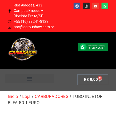
Rua Alagoas, 433
Campos Eliseos –
Ribeirão Preto/SP
+55 (16) 99241-8123
sac@carbushow.com.br
0
R$
0,00
MINHA CONTA
Início
/
Loja
/
CARBURADORES
/ TUBO INJETOR
BLFA 50 1 FURO