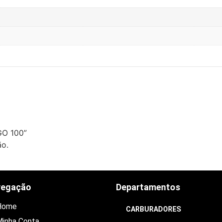
GO 100”
ão.
vegação
Departamentos
Home
CARBURADORES
inha Conta