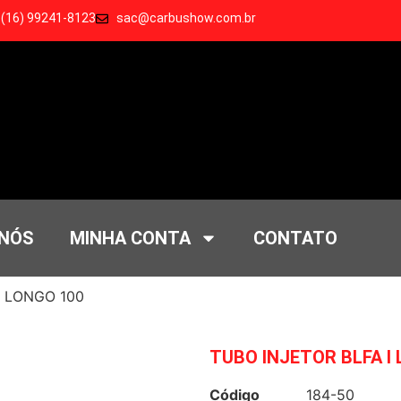
 (16) 99241-8123
sac@carbushow.com.br
 NÓS
MINHA CONTA
CONTATO
I LONGO 100
TUBO INJETOR BLFA I
Código
184-50