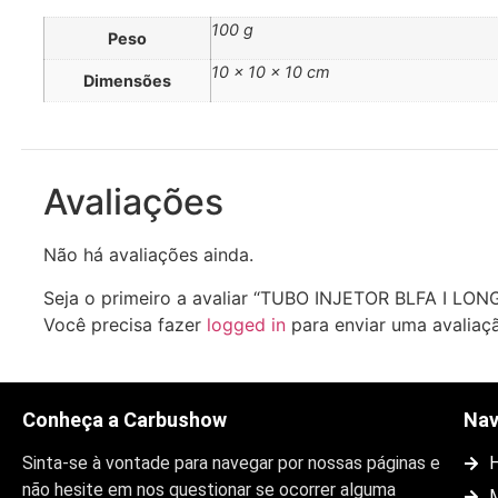
100 g
Peso
10 × 10 × 10 cm
Dimensões
Avaliações
Não há avaliações ainda.
Seja o primeiro a avaliar “TUBO INJETOR BLFA I LON
Você precisa fazer
logged in
para enviar uma avaliaç
Conheça a Carbushow
Na
Sinta-se à vontade para navegar por nossas páginas e
não hesite em nos questionar se ocorrer alguma
M