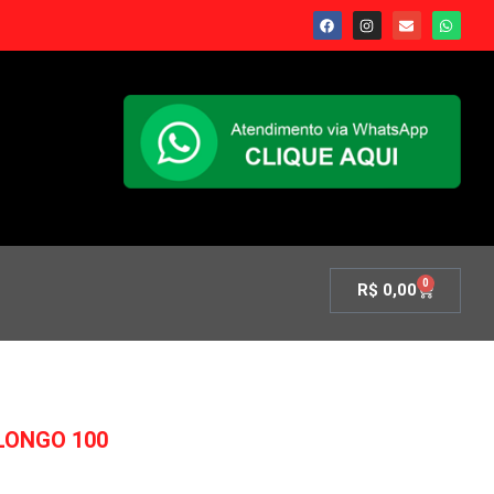
0
R$
0,00
 LONGO 100