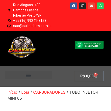
Rua Alagoas, 433
Campos Eliseos –
Ribeirão Preto/SP
+55 (16) 99241-8123
sac@carbushow.com.br
0
R$
0,00
MINHA CONTA
Início
/
Loja
/
CARBURADORES
/ TUBO INJETOR
MINI 85