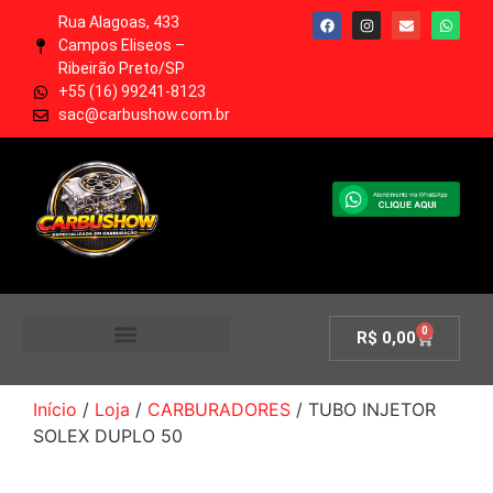
Rua Alagoas, 433
Campos Eliseos –
Ribeirão Preto/SP
+55 (16) 99241-8123
sac@carbushow.com.br
0
R$
0,00
MINHA CONTA
Início
/
Loja
/
CARBURADORES
/ TUBO INJETOR
SOLEX DUPLO 50