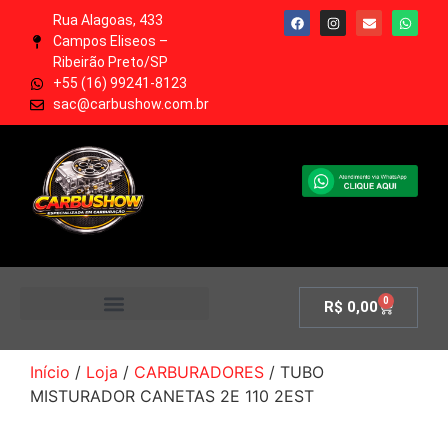
Rua Alagoas, 433
Campos Eliseos –
Ribeirão Preto/SP
+55 (16) 99241-8123
sac@carbushow.com.br
0
R$
0,00
MINHA CONTA
Início
/
Loja
/
CARBURADORES
/ TUBO
MISTURADOR CANETAS 2E 110 2EST