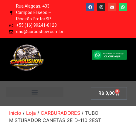
Rua Alagoas, 433
Campos Eliseos –
Ribeirão Preto/SP
+55 (16) 99241-8123
sac@carbushow.com.br
0
R$
0,00
MINHA CONTA
Início
/
Loja
/
CARBURADORES
/ TUBO
MISTURADOR CANETAS 2E D-110 2EST